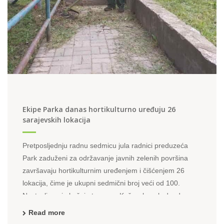
Ekipe Parka danas hortikulturno uređuju 26
sarajevskih lokacija
Pretposljednju radnu sedmicu jula radnici preduzeća
Park zaduženi za održavanje javnih zelenih površina
završavaju hortikulturnim uređenjem i čišćenjem 26
lokacija, čime je ukupni sedmični broj veći od 100.
Nastavljena je košnja trave na Koševskom brdu, danas
ponovo započeta i na Višnjiku, te u ulici Marcela ...
Read more