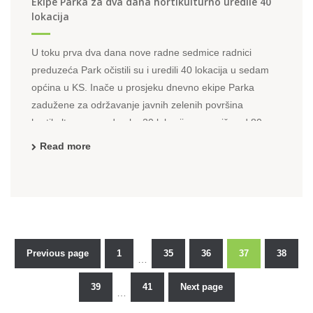
Ekipe Parka za dva dana hortikulturno uredile 40
lokacija
U toku prva dva dana nove radne sedmice radnici
preduzeća Park očistili su i uredili 40 lokacija u sedam
općina u KS. Inače u prosjeku dnevno ekipe Parka
zadužene za održavanje javnih zelenih površina
hortikulturano urede oko 20 lokacija, a sa više od 80
očiste smeće i drugi otpad ostavljen na zelene ...
Read more
Previous page
1
35
36
37
38
…
Posts
39
41
Next page
…