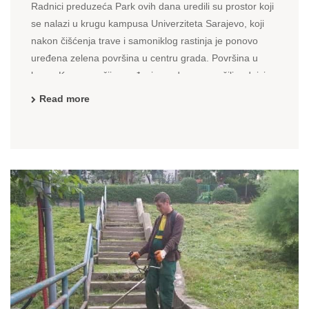
Radnici preduzeća Park ovih dana uredili su prostor koji
se nalazi u krugu kampusa Univerziteta Sarajevo, koji
nakon čišćenja trave i samoniklog rastinja je ponovo
uređena zelena površina u centru grada. Površina u
krugu Kampusa čije uređenje su danas završili radnici
Parka veličine je 10.000 kvadratnih metara, a ...
Read more