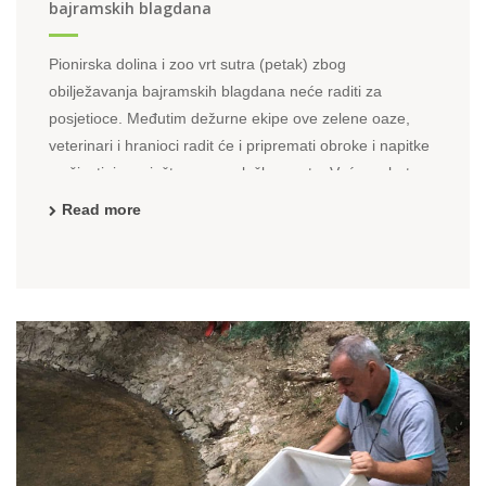
bajramskih blagdana
Pionirska dolina i zoo vrt sutra (petak) zbog
obilježavanja bajramskih blagdana neće raditi za
posjetioce. Međutim dežurne ekipe ove zelene oaze,
veterinari i hranioci radit će i pripremati obroke i napitke
za životinje smještene u zoološkom vrtu. Već u subotu
kapije Pionirske doline otvorit će za posjetioce ujutro u ...
Read more