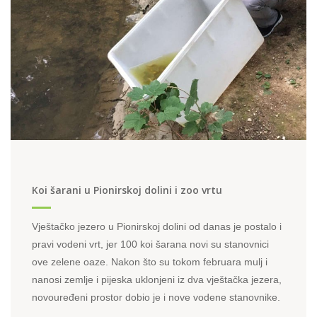
Koi šarani u Pionirskoj dolini i zoo vrtu
Vještačko jezero u Pionirskoj dolini od danas je postalo i
pravi vodeni vrt, jer 100 koi šarana novi su stanovnici
ove zelene oaze. Nakon što su tokom februara mulj i
nanosi zemlje i pijeska uklonjeni iz dva vještačka jezera,
novouređeni prostor dobio je i nove vodene stanovnike.
U pitanju je poribljavanje velikog jezera smještenog u