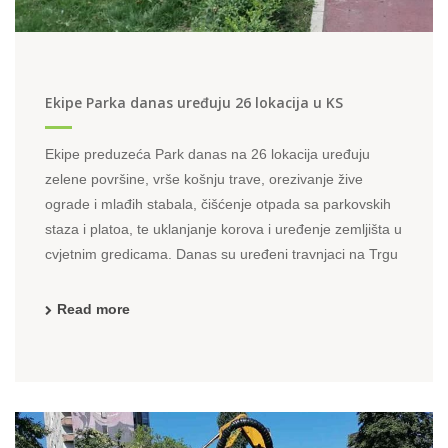
Ekipe Parka danas uređuju 26 lokacija u KS
Ekipe preduzeća Park danas na 26 lokacija uređuju
zelene površine, vrše košnju trave, orezivanje žive
ograde i mlađih stabala, čišćenje otpada sa parkovskih
staza i platoa, te uklanjanje korova i uređenje zemljišta u
cvjetnim gredicama. Danas su uređeni travnjaci na Trgu
oslobođenja- Alija Izetbegović, u ulicama Zelenih ...
Read more