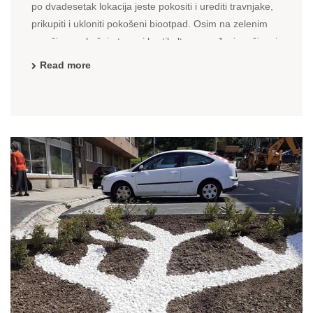
po dvadesetak lokacija jeste pokositi i urediti travnjake,
prikupiti i ukloniti pokošeni biootpad. Osim na zelenim
površinama košnja trave i hortikultuno uređenje vrši se i
na površinama u sklopu dječijih igralištima. Slika koju ...
Read more