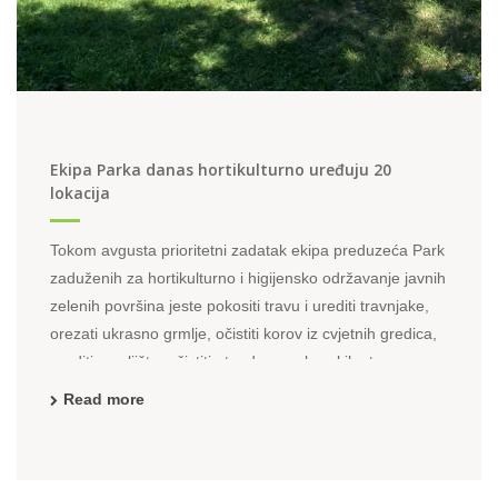
Ekipa Parka danas hortikulturno uređuju 20
lokacija
Tokom avgusta prioritetni zadatak ekipa preduzeća Park
zaduženih za hortikulturno i higijensko održavanje javnih
zelenih površina jeste pokositi travu i urediti travnjake,
orezati ukrasno grmlje, očistiti korov iz cvjetnih gredica,
urediti zemljište, očistiti otpad sa parkovskih staza,
platoa i stepeništa. Na današnjem programu je ...
Read more