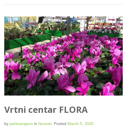
Vrtni centar FLORA
by
parksarajevo
in
Novosti
.
Posted
March 5, 2020