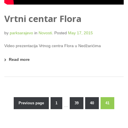
Vrtni centar Flora
by
parksarajevo
in
Novosti
.
Posted
May 17, 2015
Video prezentacija Vrtnog centra Flora u Nedžarićima
Read more
Previous page
1
39
40
41
…
Posts
pagination