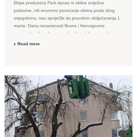
Ekipe preduzeća Park danas ni obilne sniježne
padavine, niti enormno povećanje obima posla zbog
snjegoloma, nisu spriječile da povodom obilježavanja 1.
marta- Dana nezavisnosti Bosne i Hercegovine
sarajevske ulice ukrase svečarskim dekorom, ruhom i
ukrase ih kako to i dolikuje kada se proslavlja državni ...
Read more