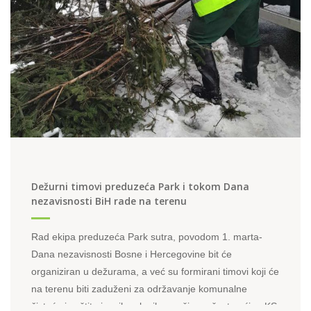
Dežurni timovi preduzeća Park i tokom Dana
nezavisnosti BiH rade na terenu
Rad ekipa preduzeća Park sutra, povodom 1. marta-
Dana nezavisnosti Bosne i Hercegovine bit će
organiziran u dežurama, a već su formirani timovi koji će
na terenu biti zaduženi za održavanje komunalne
čistoće i zaštitu javnih zelenih površina u šest općina KS.