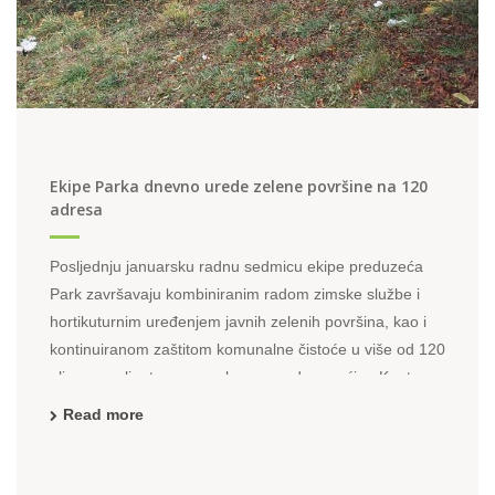
Ekipe Parka dnevno urede zelene površine na 120
adresa
Posljednju januarsku radnu sedmicu ekipe preduzeća
Park završavaju kombiniranim radom zimske službe i
hortikuturnim uređenjem javnih zelenih površina, kao i
kontinuiranom zaštitom komunalne čistoće u više od 120
ulica, naselja, trgova, parkova u sedam općina Kantona
Sarajevo. Dok jedni izvršavaju zadatke zimskog ...
Read more