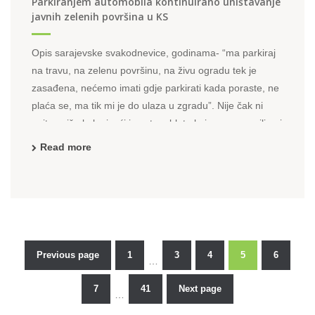
Parkiranjem automobila kontinuirano uništavanje
javnih zelenih površina u KS
Opis sarajevske svakodnevice, godinama- “ma parkiraj
na travu, na zelenu površinu, na živu ogradu tek je
zasađena, nećemo imati gdje parkirati kada poraste, ne
plaća se, ma tik mi je do ulaza u zgradu”. Nije čak ni
upitno više kako izaći iz auta u blato koje su napravili oni
što su parkirali jučer, prekjučer, tokom
Read more
Previous page
1
3
4
5
6
…
Posts
7
41
Next page
…