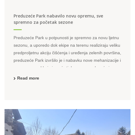
Preduzeće Park nabavilo novu opremu, sve
spremno za početak sezone
Preduzeće Park u potpunosti je spremno za novu ljetnu
sezonu, a uporedo dok ekipe na terenu realiziraju veliku
predproljetnu akciju čišćenja i uređenja zelenih površina,
preduzeće Park izvršilo je i nabavku nove mehanizacije i
opreme za rad koja je već stigla u ovo preduzeće i samo
se čeka početak nove sezone. Nove rotacione kosilice ...
Read more