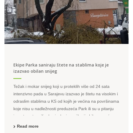
Ekipe Parka saniraju štete na stablima koje je
izazvao obilan snijeg
Težak i mokar snijeg koji u proteklih više od 24 sata
intenzivno pada u Sarajevu izazvao je štetu na visokim i
odraslim stablima u KS od kojih je većina na površinama
koje nisu u nadležnosti preduzeća Park ili su u pitanju
izuzetno stara ili vrlo visoka i sa njih nije bilo moguće
izvršiti otresanje i
Read more