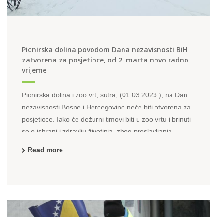
Pionirska dolina povodom Dana nezavisnosti BiH
zatvorena za posjetioce, od 2. marta novo radno
vrijeme
Pionirska dolina i zoo vrt, sutra, (01.03.2023.), na Dan
nezavisnosti Bosne i Hercegovine neće biti otvorena za
posjetioce. Iako će dežurni timovi biti u zoo vrtu i brinuti
se o ishrani i zdravlju životinja, zbog proslavljanja
državnog praznika za Pionirsku dolinu, u smislu posjeta,
Read more
sutra će biti neradni dan. Međutim već prekosutra, od ...