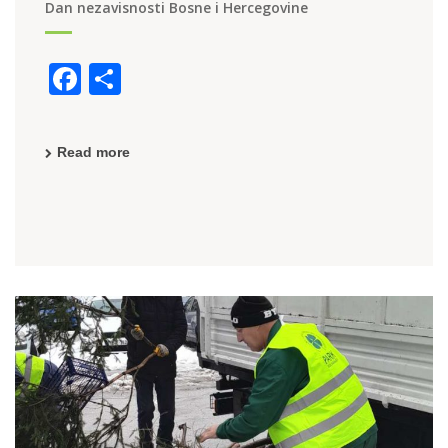
Dan nezavisnosti Bosne i Hercegovine
F
S
a
h
c
ar
Read more
e
e
b
o
o
k