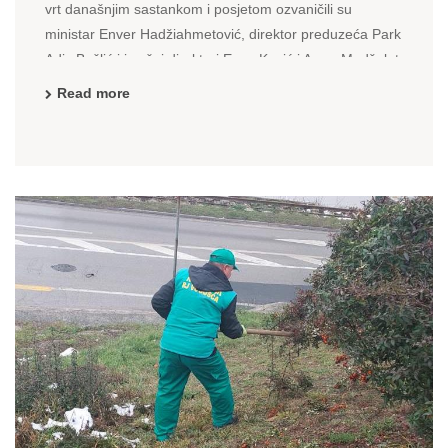
vrt današnjim sastankom i posjetom ozvaničili su
ministar Enver Hadžiahmetović, direktor preduzeća Park
Adis Bešlić i izvršni direktori Enes Kazić i Amer Mudželet,
direktorica Zavoda za izgradnju KS Belma Barlov i ...
Read more