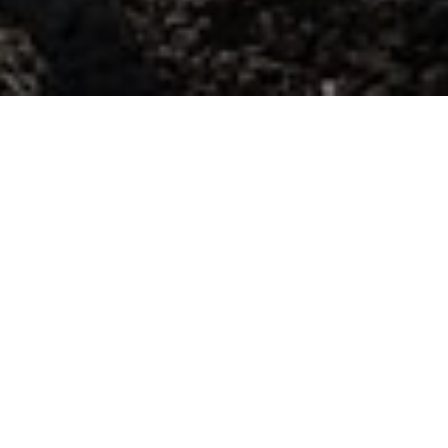
HOME
NOVOSTI
U NASELJU GRBAVICA
U naselju Grbavica
by
parksarajevo
in
Novosti
.
Posted
April 28, 2020
Prostori i površine uz sportsku dvoranu “Novo Sarajevo” u naselju
Grbavica polako dobijaju svoj potpun hortikulturni izgled i ljepotu.
Za to su se pobrinuli radnici preduzeća Park koji ovih dana u
saradnji s lokalnim institucijama uređuju brojne male površine u
Sarajevu. Jedna od njih je upravo i prostor koji je donedavno bio