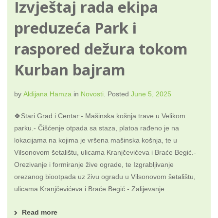
Izvještaj rada ekipa
preduzeća Park i
raspored dežura tokom
Kurban bajram
by
Aldijana Hamza
in
Novosti
.
Posted
June 5, 2025
🍀Stari Grad i Centar:- Mašinska košnja trave u Velikom
parku.- Čišćenje otpada sa staza, platoa rađeno je na
lokacijama na kojima je vršena mašinska košnja, te u
Vilsonovom šetalištu, ulicama Kranjčevićeva i Braće Begić.-
Orezivanje i formiranje žive ograde, te Izgrabljivanje
orezanog biootpada uz živu ogradu u Vilsonovom šetalištu,
ulicama Kranjčevićeva i Braće Begić.- Zalijevanje
Read more