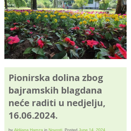
Pionirska dolina zbog
bajramskih blagdana
neće raditi u nedjelju,
16.06.2024.
by
Aldijana Hamza
in
Novosti
.
Posted
June 14, 2024