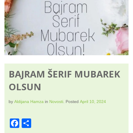
BAJRAM ŠERIF MUBAREK
OLSUN
by
Aldijana Hamza
in
Novosti
.
Posted
April 10, 2024
F
S
a
h