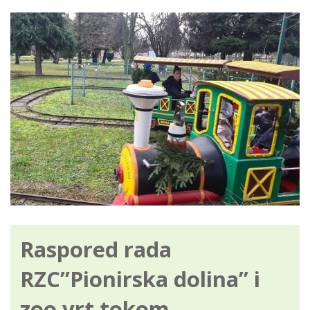
o
k
Raspored rada
RZC”Pionirska dolina” i
zoo vrt tokom