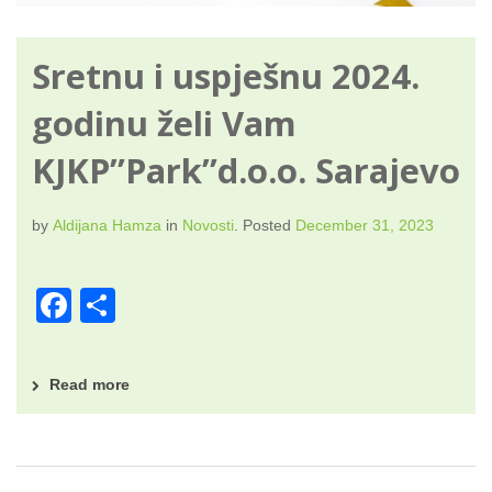
Sretnu i uspješnu 2024.
godinu želi Vam
KJKP”Park”d.o.o. Sarajevo
by
Aldijana Hamza
in
Novosti
.
Posted
December 31, 2023
F
S
a
h
c
ar
Read more
e
e
b
o