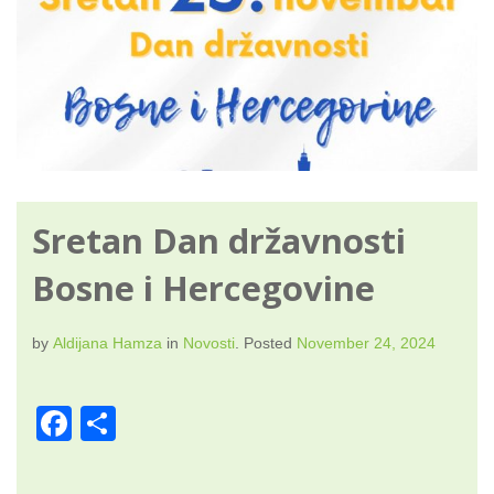
Sretan Dan državnosti
Bosne i Hercegovine
by
Aldijana Hamza
in
Novosti
.
Posted
November 24, 2024
F
S
a
h
c
ar