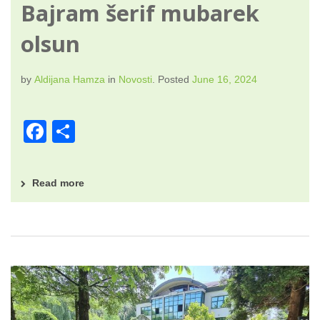
Bajram šerif mubarek
olsun
by
Aldijana Hamza
in
Novosti
.
Posted
June 16, 2024
F
S
a
h
c
ar
Read more
e
e
b
o
o
k