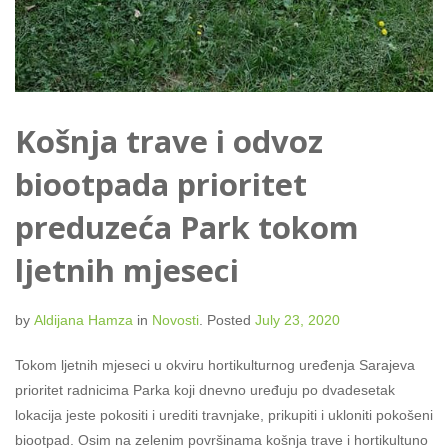
Košnja trave i odvoz
biootpada prioritet
preduzeća Park tokom
ljetnih mjeseci
by
Aldijana Hamza
in
Novosti
.
Posted
July 23, 2020
Tokom ljetnih mjeseci u okviru hortikulturnog uređenja Sarajeva
prioritet radnicima Parka koji dnevno uređuju po dvadesetak
lokacija jeste pokositi i urediti travnjake, prikupiti i ukloniti pokošeni
biootpad. Osim na zelenim površinama košnja trave i hortikultuno