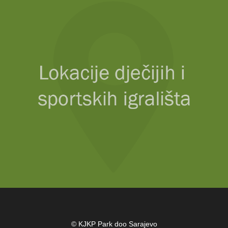
© KJKP Park doo Sarajevo