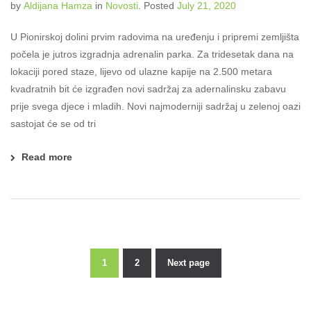
by
Aldijana Hamza
in
Novosti
.
Posted
July 21, 2020
U Pionirskoj dolini prvim radovima na uređenju i pripremi zemljišta
počela je jutros izgradnja adrenalin parka. Za tridesetak dana na
lokaciji pored staze, lijevo od ulazne kapije na 2.500 metara
kvadratnih bit će izgrađen novi sadržaj za adernalinsku zabavu
prije svega djece i mladih. Novi najmoderniji sadržaj u zelenoj oazi
sastojat će se od tri
Read more
1
2
Next page
Posts
pagination