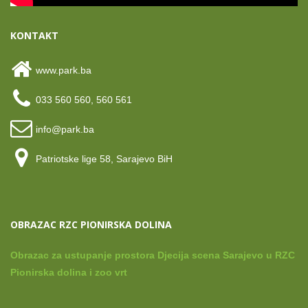
KONTAKT
www.park.ba
033 560 560, 560 561
info@park.ba
Patriotske lige 58, Sarajevo BiH
OBRAZAC RZC PIONIRSKA DOLINA
Obrazac za ustupanje prostora Djecija scena Sarajevo u RZC
Pionirska dolina i zoo vrt