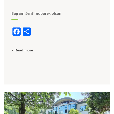
Bajram šerif mubarek olsun
F
S
a
h
c
ar
Read more
e
e
b
o
o
k