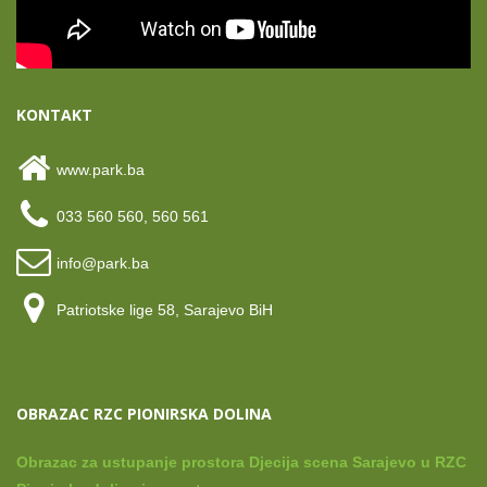
KONTAKT
www.park.ba
033 560 560, 560 561
info@park.ba
Patriotske lige 58, Sarajevo BiH
OBRAZAC RZC PIONIRSKA DOLINA
Obrazac za ustupanje prostora Djecija scena Sarajevo u RZC