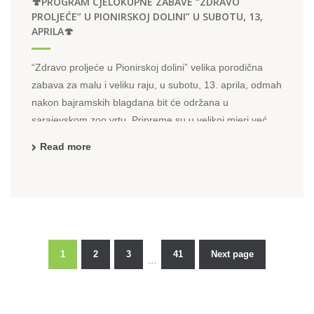
🍄PROGRAM CJELOKUPNE ZABAVE “ZDRAVO
PROLJEĆE” U PIONIRSKOJ DOLINI” U SUBOTU, 13,
APRILA🍄
“Zdravo proljeće u Pionirskoj dolini” velika porodična
zabava za malu i veliku raju, u subotu, 13. aprila, odmah
nakon bajramskih blagdana bit će održana u
sarajevskom zoo vrtu. Pripreme su u velikoj mjeri već
finalizirane, a subota, nakon bajramskih blagdana u
Read more
najpoznatijoj sarajevskoj porodičnoj oazi donosi ...
1
2
3
41
Next page
…
Posts
pagination