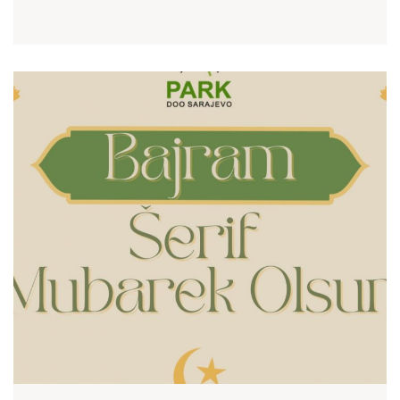
o
o
k