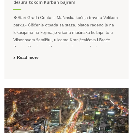
dežura tokom Kurban bajram
🍀Stari Grad i Centar:- Mašinska košnja trave u Velikom
parku.- Čišćenje otpada sa staza, platoa rađeno je na
lokacijama na kojima je vršena mašinska košnja, te u
Vilsonovom šetalištu, ulicama Kranjčevićeva i Braće
Begić.- Orezivanje i formiranje žive ograde, te
Izgrabljivanje orezanog biootpada uz živu ogradu u ...
Read more