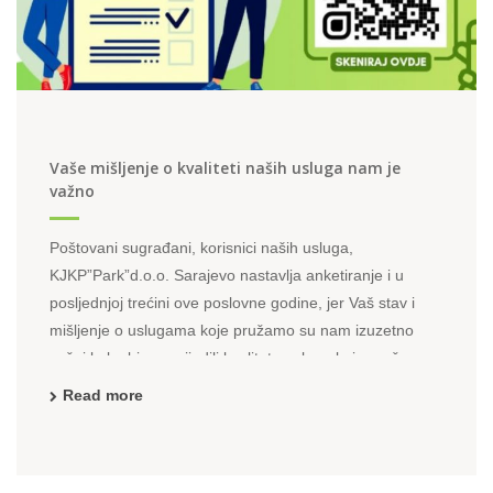
Vaše mišljenje o kvaliteti naših usluga nam je
važno
Poštovani sugrađani, korisnici naših usluga,
KJKP”Park”d.o.o. Sarajevo nastavlja anketiranje i u
posljednjoj trećini ove poslovne godine, jer Vaš stav i
mišljenje o uslugama koje pružamo su nam izuzetno
važni kako bi unaprijedili kvaliteta usluga koje pružamo u
održavanju javnih zelenih površina u KS. U sedam ...
Read more