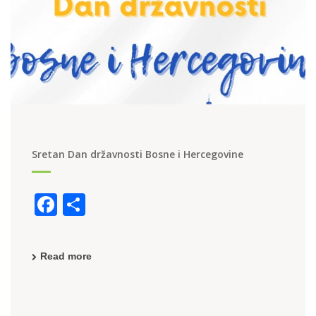
Sretan Dan državnosti Bosne i Hercegovine
F
S
a
h
c
ar
Read more
e
e
b