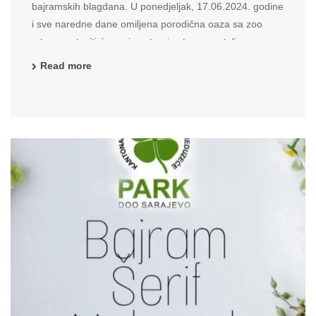
bajramskih blagdana. U ponedjeljak, 17.06.2024. godine
i sve naredne dane omiljena porodična oaza sa zoo
vrtom nastaviti će svoj gostoprimstvo po ustaljenom
rasporedu i radnom vremenu, odnosno dnevno od ...
Read more