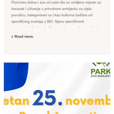
Pionirska dolina i zoo vrt osim što su omiljeno mjesto za
boravak i uživanje u prirodnom ambijentu za cijelu
porodicu, kategorisani su i kao kulturna baština od
specifičnog značaja u BiH. Njenu specifičnost
prepoznaju i brojne društveno odgovorno kompanije i
preduzeća, a na samom ulazu u zelenu sarajevsku ...
Read more