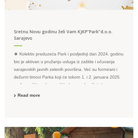
Sretnu Novu godinu želi Vam KJKP”Park”d.o.o.
Sarajevo
🍀 Kolektiv preduzeća Park i posljednji dan 2024. godinu
bio je aktivan u pružanju usluga iz zaštite i očuvanja
sarajevskih javnih zelenih površina. Već su formirani i
dežurni timovi Parka koji će tokom 1. i 2. januara 2025.
godine vršiti poslove zaštite komunalne čistoće na
području Sarajeva. 🍀 Ovogodišnji Program ...
Read more