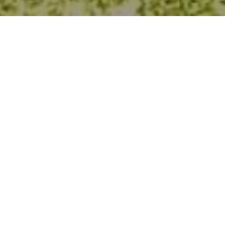
HOME
NOVOSTI
IZVJEŠTAJ RADA EKIPA PREDUZEĆA PARK I RASPORED DEŽURA TOKOM
KURBAN BAJRAM
Izvještaj rada ekipa
preduzeća Park i
raspored dežura tokom
Kurban bajram
by
Aldijana Hamza
in
Novosti
.
Posted
June 5, 2025