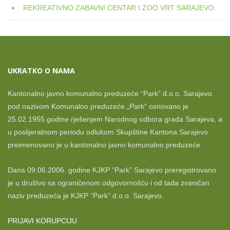
REKREATIVNO ZABAVNI CENTAR I ZOO VRT SARAJEVO
UKRATKO O NAMA
Kantonalno javno komunalno preduzeće “Park” d.o.o. Sarajevo
pod nazivom Komunalno preduzeće „Park“ osnovano je
25.02.1955.godine rješenjem Narodnog odbora grada Sarajeva, a
u poslijeratnom periodu odlukom Skupštine Kantona Sarajevo
preimenovano je u kantonalno javno komunalno preduzeće.
Dana 09.06.2006. godine KJKP “Park” Sarajevo preregistrovano
je u društvo sa ograničenom odgovornošću i od tada zvaničan
naziv preduzeća je KJKP “Park” d.o.o. Sarajevo.
PRIJAVI KORUPCIJU