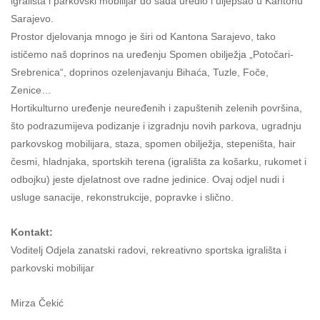
igrališta i parkovski mobilijar do sada uredio i uljepšao u Kantonu
Sarajevo.
Prostor djelovanja mnogo je širi od Kantona Sarajevo, tako
ističemo naš doprinos na uređenju Spomen obilježja „Potočari-
Srebrenica“, doprinos ozelenjavanju Bihaća, Tuzle, Foče,
Zenice…
Hortikulturno uređenje neuređenih i zapuštenih zelenih površina,
što podrazumijeva podizanje i izgradnju novih parkova, ugradnju
parkovskog mobilijara, staza, spomen obilježja, stepeništa, hair
česmi, hladnjaka, sportskih terena (igrališta za košarku, rukomet i
odbojku) jeste djelatnost ove radne jedinice. Ovaj odjel nudi i
usluge sanacije, rekonstrukcije, popravke i slično.
Kontakt:
Voditelj Odjela zanatski radovi, rekreativno sportska igrališta i
parkovski mobilijar
Mirza Čekić