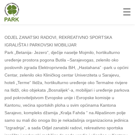
ODJEL ZANATSKI RADOVI, REKREATIVNO SPORTSKA
IGRALIŠTA I PARKOVSKI MOBILIJAR
Park „Betanija- Jezero“, dječije naselje Mojmilo, hortikulturno
uređenje prostora pogona Butila –Sarajevogas, zelenilo oko
poslovnih zgrada Elektroprivreda BiH, „Hastahana“ -park u općini
Centar, zelenilo oko Kliničkog centar Univerziteta u Sarajevu,
hoteli „Terme“ Ilidža, hortikulturno uređenje oko Termalne rivijere
na Ilidži, oko objekata „Bosnalijek“-a, mobilijari i uređenje parkova
pod pokroviteljstvom Evropske unije i Evropske komisije u
Kantonu, većina sportskih ploha u svim općinama Kantona
Sarajevo, kompleks džamija „Kralja Fahda “ na Alipašinom polje
samo su mali dio onoga što je nekadašnja organizaciona jedinica
“Izgradnja“, a sada Odjel zanatski radovi, rekreativno sportska