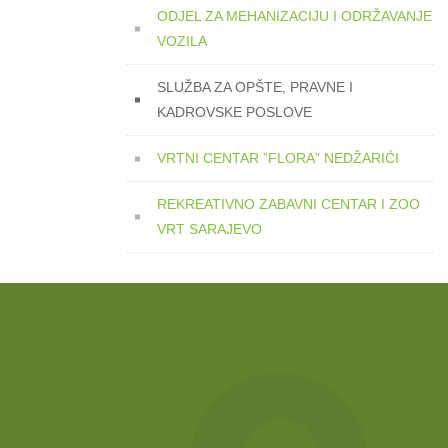
ODJEL ZA MEHANIZACIJU I ODRŽAVANJE
VOZILA
SLUŽBA ZA OPŠTE, PRAVNE I
KADROVSKE POSLOVE
VRTNI CENTAR ”FLORA” NEDŽARIĆI
REKREATIVNO ZABAVNI CENTAR I ZOO
VRT SARAJEVO