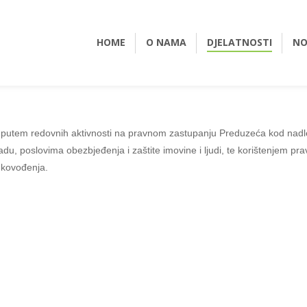
HOME
O NAMA
DJELATNOSTI
NO
je putem redovnih aktivnosti na pravnom zastupanju Preduzeća kod nadl
radu, poslovima obezbjeđenja i zaštite imovine i ljudi, te korištenjem pr
ukovođenja.