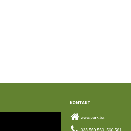
KONTAKT
www.park.ba
033 560 560, 560 561