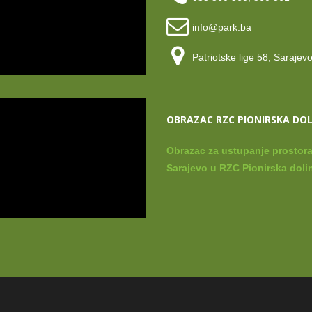
info@park.ba
Patriotske lige 58, Sarajev
OBRAZAC RZC PIONIRSKA DO
Obrazac za ustupanje prostora
Sarajevo u RZC Pionirska dolin