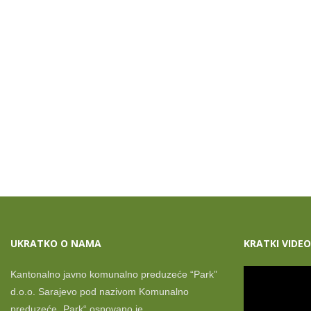
UKRATKO O NAMA
KRATKI VIDEO
Kantonalno javno komunalno preduzeće “Park”
d.o.o. Sarajevo pod nazivom Komunalno
preduzeće „Park“ osnovano je