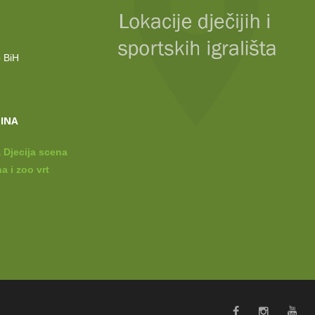
o BiH
LINA
 Djecija scena
a i zoo vrt