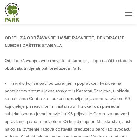
ODJEL ZA ODRŽAVANJE JAVNE RASVJETE, DEKORACIJE,
NJEGE I ZAŠTITE STABALA
Odjel održavanja javne rasvjete, dekoracije, njege i zaštite stabala
obuhvata tri djelatnosti preduzeća Park.
Prvi dio koji se bavi održavanjem i popravkom kvarova na
postojećem sistemu javne rasvjete u Kantonu Sarajevo, u skladu
sa nalozima Centra za nadzori i upravljanje javnom rasvjetom KS,
koji djeluje pri resornom ministarstvu. Fizička lica i privredni
subjekti kvar na javnoj rasvjeti u KS prijavljuje Centru za nadzor i
upravljanje javnom rasvjetom KS koji djeluje pri Ministarstvu, a isti
nalog za izvršenje radova dostavlja preduzeću park kao izvođaču
radova. Kontakt telefon za prijavu kvara kod Centra za nadzor i