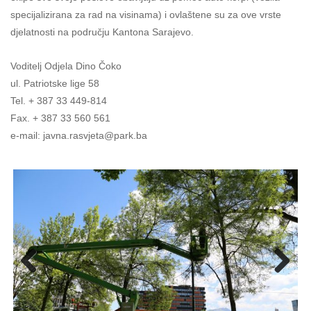
specijalizirana za rad na visinama) i ovlaštene su za ove vrste
djelatnosti na području Kantona Sarajevo.
Voditelj Odjela Dino Čoko
ul. Patriotske lige 58
Tel. + 387 33 449-814
Fax. + 387 33 560 561
e-mail: javna.rasvjeta@park.ba
Previo
Next
us