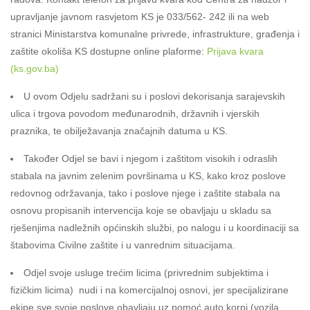
upravljanje javnom rasvjetom KS je 033/562- 242 ili na web
stranici Ministarstva komunalne privrede, infrastrukture, građenja i
zaštite okoliša KS dostupne online plaforme:
Prijava kvara
(ks.gov.ba)
U ovom Odjelu sadržani su i poslovi dekorisanja sarajevskih
ulica i trgova povodom međunarodnih, državnih i vjerskih
praznika, te obilježavanja značajnih datuma u KS.
Također Odjel se bavi i njegom i zaštitom visokih i odraslih
stabala na javnim zelenim površinama u KS, kako kroz poslove
redovnog održavanja, tako i poslove njege i zaštite stabala na
osnovu propisanih intervencija koje se obavljaju u skladu sa
rješenjima nadležnih općinskih službi, po nalogu i u koordinaciji sa
štabovima Civilne zaštite i u vanrednim situacijama.
Odjel svoje usluge trećim licima (privrednim subjektima i
fizičkim licima) nudi i na komercijalnoj osnovi, jer specijalizirane
ekipe sve svoje poslove obavljaju uz pomoć auto korpi (vozila