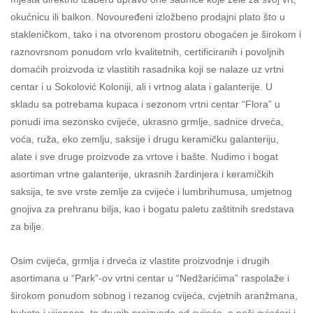
okućnicu ili balkon. Novouređeni izložbeno prodajni plato što u
stakleničkom, tako i na otvorenom prostoru obogaćen je širokom i
raznovrsnom ponudom vrlo kvalitetnih, certificiranih i povoljnih
domaćih proizvoda iz vlastitih rasadnika koji se nalaze uz vrtni
centar i u Sokolović Koloniji, ali i vrtnog alata i galanterije. U
skladu sa potrebama kupaca i sezonom vrtni centar “Flora” u
ponudi ima sezonsko cvijeće, ukrasno grmlje, sadnice drveća,
voća, ruža, eko zemlju, saksije i drugu keramičku galanteriju,
alate i sve druge proizvode za vrtove i bašte. Nudimo i bogat
asortiman vrtne galanterije, ukrasnih žardinjera i keramičkih
saksija, te sve vrste zemlje za cvijeće i lumbrihumusa, umjetnog
gnojiva za prehranu bilja, kao i bogatu paletu zaštitnih sredstava
za bilje.
Osim cvijeća, grmlja i drveća iz vlastite proizvodnje i drugih
asortimana u “Park”-ov vrtni centar u “Nedžarićima” raspolaže i
širokom ponudom sobnog i rezanog cvijeća, cvjetnih aranžmana,