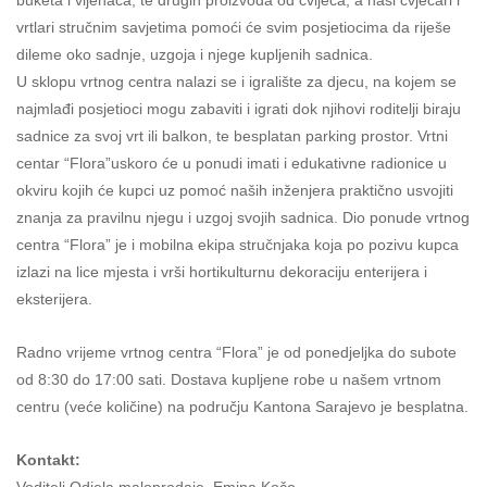
buketa i vijenaca, te drugih proizvoda od cvijeća, a naši cvjećari i
vrtlari stručnim savjetima pomoći će svim posjetiocima da riješe
dileme oko sadnje, uzgoja i njege kupljenih sadnica.
U sklopu vrtnog centra nalazi se i igralište za djecu, na kojem se
najmlađi posjetioci mogu zabaviti i igrati dok njihovi roditelji biraju
sadnice za svoj vrt ili balkon, te besplatan parking prostor. Vrtni
centar “Flora”uskoro će u ponudi imati i edukativne radionice u
okviru kojih će kupci uz pomoć naših inženjera praktično usvojiti
znanja za pravilnu njegu i uzgoj svojih sadnica. Dio ponude vrtnog
centra “Flora” je i mobilna ekipa stručnjaka koja po pozivu kupca
izlazi na lice mjesta i vrši hortikulturnu dekoraciju enterijera i
eksterijera.
Radno vrijeme vrtnog centra “Flora” je od ponedjeljka do subote
od 8:30 do 17:00 sati. Dostava kupljene robe u našem vrtnom
centru (veće količine) na području Kantona Sarajevo je besplatna.
Kontakt: