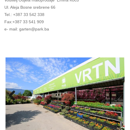
Voditelj Odjela maloprodaje Emina Kočo
Ul. Aleja Bosne srebrene 66
Tel.: +387 33 542 338
Fax:+387 33 541 909
e- mail: garten@park.ba
Previo
Next
us