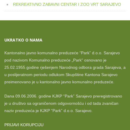
REKREATIVNO ZABAVNI CENTAR I ZOO VRT SARAJEVO
UKRATKO O NAMA
Kantonalno javno komunalno preduzeće “Park” d.o.o. Sarajevo
pod nazivom Komunalno preduzeće „Park“ osnovano je
25.02.1955.godine rješenjem Narodnog odbora grada Sarajeva, a
u poslijeratnom periodu odlukom Skupštine Kantona Sarajevo
preimenovano je u kantonalno javno komunalno preduzeće.
Dana 09.06.2006. godine KJKP “Park” Sarajevo preregistrovano
je u društvo sa ograničenom odgovornošću i od tada zvaničan
naziv preduzeća je KJKP “Park” d.o.o. Sarajevo.
PRIJAVI KORUPCIJU