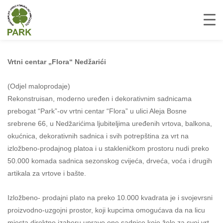
Vrtni centar „Flora“ Nedžarići
(Odjel maloprodaje)
Rekonstruisan, moderno uređen i dekorativnim sadnicama
prebogat “Park”-ov vrtni centar “Flora” u ulici Aleja Bosne
srebrene 66, u Nedžarićima ljubiteljima uređenih vrtova, balkona,
okućnica, dekorativnih sadnica i svih potrepština za vrt na
izložbeno-prodajnog platoa i u stakleničkom prostoru nudi preko
50.000 komada sadnica sezonskog cvijeća, drveća, voća i drugih
artikala za vrtove i bašte.
Izložbeno- prodajni plato na preko 10.000 kvadrata je i svojevrsni
proizvodno-uzgojni prostor, koji kupcima omogućava da na licu
mjesta direktno izaberu upravo one sadnice koje žele za svoj vrt,