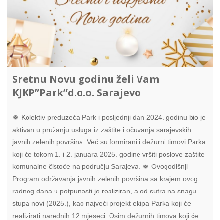
Sretnu Novu godinu želi Vam
KJKP”Park”d.o.o. Sarajevo
🍀 Kolektiv preduzeća Park i posljednji dan 2024. godinu bio je
aktivan u pružanju usluga iz zaštite i očuvanja sarajevskih
javnih zelenih površina. Već su formirani i dežurni timovi Parka
koji će tokom 1. i 2. januara 2025. godine vršiti poslove zaštite
komunalne čistoće na području Sarajeva. 🍀 Ovogodišnji
Program održavanja javnih zelenih površina sa krajem ovog
radnog dana u potpunosti je realiziran, a od sutra na snagu
stupa novi (2025.), kao najveći projekt ekipa Parka koji će
realizirati narednih 12 mjeseci. Osim dežurnih timova koji će