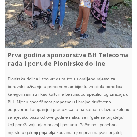
Prva godina sponzorstva BH Telecoma
rada i ponude Pionirske doline
Pionirska dolina i zoo vrt osim što su omiljeno mjesto za
boravak i uživanje u prirodnom ambijentu za cijelu porodicu,
kategorisani su i kao kulturna baština od specifičnog značaja u
BiH. Njenu specifičnost prepoznaju i brojne društveno
odgovorno kompanije i preduzeća, a na samom ulazu u zelenu
sarajevsku oazu od ove godine nalazi se i “galerija prijatelja”
koji podržavaju njen razvoj i ponudu. Počasno i posebno
mjesto u galeriji prijatelja zauzima njen prvi i najveći prijatelj-