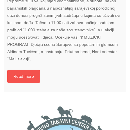
Pripreme su u velikoj mjeri već finalizirane, a subota, nakon
bajramskih blagdana u najpoznatijoj sarajevskoj porodičnoj
oazi donosi pregršt zanimljivih sadržaja u kojima će uživati svi
koji nam dođu. Tačno u 11:00 sati zabava počinje sadnjom
prvih od “1.000 stabala za naše zoo stanovnike”, a u akciji
mogu učestvovati i djeca. Očekuje vas: 🍄MUZIČKI
PROGRAM- Dječija scena Sarajevo sa popularnim glumcem
Aldinom Tucićem, a nastupaju: Frtutma bend; Hor i orkestar
“Mali slavuji”,
Read more