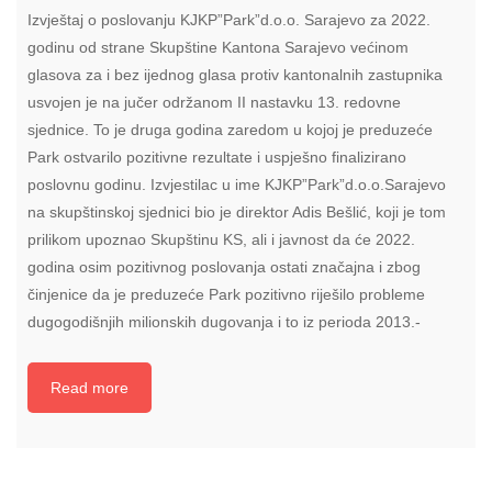
Izvještaj o poslovanju KJKP”Park”d.o.o. Sarajevo za 2022.
godinu od strane Skupštine Kantona Sarajevo većinom
glasova za i bez ijednog glasa protiv kantonalnih zastupnika
usvojen je na jučer održanom II nastavku 13. redovne
sjednice. To je druga godina zaredom u kojoj je preduzeće
Park ostvarilo pozitivne rezultate i uspješno finalizirano
poslovnu godinu. Izvjestilac u ime KJKP”Park”d.o.o.Sarajevo
na skupštinskoj sjednici bio je direktor Adis Bešlić, koji je tom
prilikom upoznao Skupštinu KS, ali i javnost da će 2022.
godina osim pozitivnog poslovanja ostati značajna i zbog
činjenice da je preduzeće Park pozitivno riješilo probleme
dugogodišnjih milionskih dugovanja i to iz perioda 2013.-
Read more