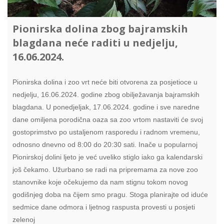
Pionirska dolina zbog bajramskih
blagdana neće raditi u nedjelju,
16.06.2024.
Pionirska dolina i zoo vrt neće biti otvorena za posjetioce u
nedjelju, 16.06.2024. godine zbog obilježavanja bajramskih
blagdana. U ponedjeljak, 17.06.2024. godine i sve naredne
dane omiljena porodična oaza sa zoo vrtom nastaviti će svoj
gostoprimstvo po ustaljenom rasporedu i radnom vremenu,
odnosno dnevno od 8:00 do 20:30 sati. Inače u popularnoj
Pionirskoj dolini ljeto je već uveliko stiglo iako ga kalendarski
još čekamo. Užurbano se radi na pripremama za nove zoo
stanovnike koje očekujemo da nam stignu tokom novog
godišnjeg doba na čijem smo pragu. Stoga planirajte od iduće
sedmice dane odmora i ljetnog raspusta provesti u posjeti
zelenoj