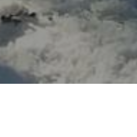
HOME
NOVOSTI
POČELA REKONSTRUKCIJA I ZAMJENA STAROG I PRERASLOG UKRASNOG
GRMLJA NA SARAJEVSKIM ZELENIM POVRŠINAMA
Počela rekonstrukcija i