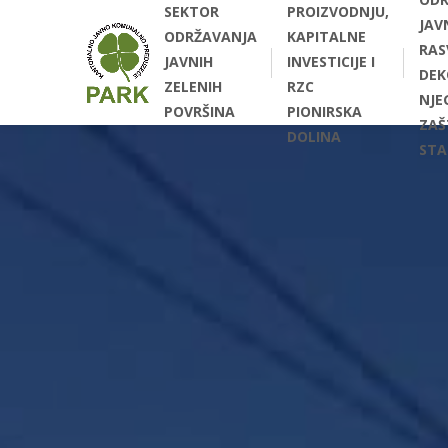
SEKTOR
PROIZVODNJU,
JAV
ODRŽAVANJA
KAPITALNE
RAS
JAVNIH
INVESTICIJE I
DEK
ZELENIH
RZC
NJEG
POVRŠINA
PIONIRSKA
ZAŠ
DOLINA
STA