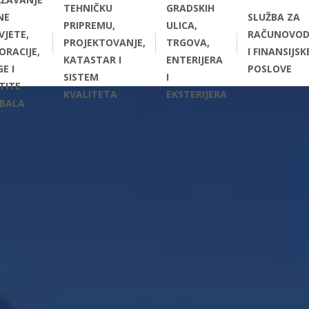
TEHNIČKU
GRADSKIH
NE
SLUŽBA ZA
PRIPREMU,
ULICA,
VJETE,
RAČUNOVOD
PROJEKTOVANJE,
TRGOVA,
ORACIJE,
I FINANSIJSK
KATASTAR I
ENTERIJERA
E I
POSLOVE
SISTEM
I
TITE
KVALITETA
EKSTERIJERA
BALA