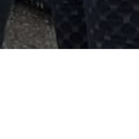
HOME
NOVOSTI
SEDMODNEVNA ZIMSKA ČAROLIJA DANAS OTVORENA U PIONIRSKOJ
DOLINI
Sedmodnevna Zimska
čarolija danas otvorena
u Pionirskoj dolini