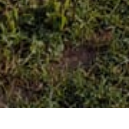
HOME
NOVOSTI
SUGRAĐANKA SANITA ZELENIM POVRŠINAMA VOGOŠĆE POKLONILA