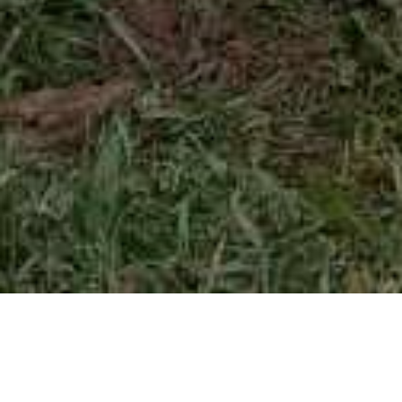
HOME
NOVOSTI
POČELA SADNJA STABALA U OKVIRU PROJEKTA “OZELENJAVANJE JAVNIH
ZELENIH POVRŠINA U KS”