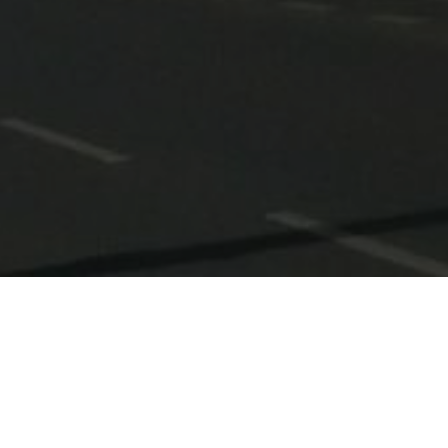
HOME
NOVOSTI
EKIPE PARKA DEKORIŠU SARAJEVSKE ULICE POVODOM BAJRAMSKIH
BLAGDANA