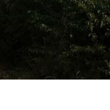
NOVOSTI
EKIPE PARKA OREZUJU STABLA PLATANA U BUTMIRSKOJ CESTI