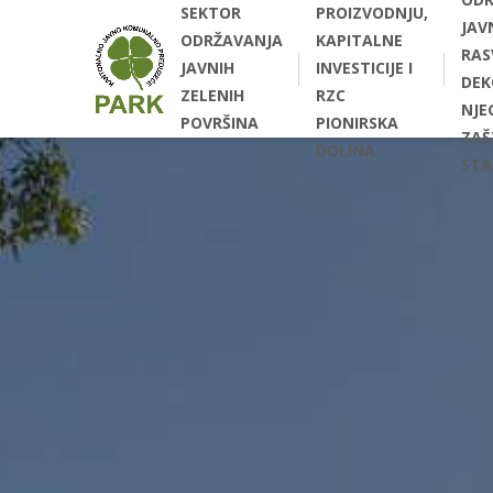
SEKTOR
PROIZVODNJU,
JAV
ODRŽAVANJA
KAPITALNE
RAS
JAVNIH
INVESTICIJE I
DEK
ZELENIH
RZC
NJEG
POVRŠINA
PIONIRSKA
ZAŠ
DOLINA
STA