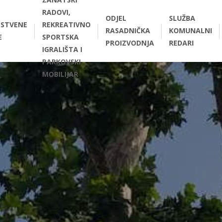
RADOVI,
ODJEL
SLUŽBA
STVENE
REKREATIVNO
RASADNIČKA
KOMUNALNI
E
SPORTSKA
PROIZVODNJA
REDARI
IGRALIŠTA I
PARKOVSKI
MOBILIJAR