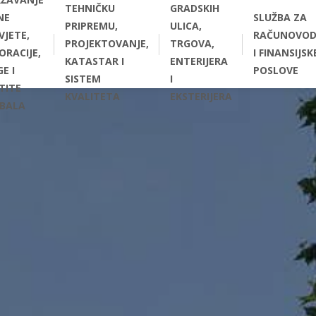
TEHNIČKU
GRADSKIH
NE
SLUŽBA ZA
PRIPREMU,
ULICA,
VJETE,
RAČUNOVOD
PROJEKTOVANJE,
TRGOVA,
ORACIJE,
I FINANSIJSK
KATASTAR I
ENTERIJERA
E I
POSLOVE
SISTEM
I
TITE
KVALITETA
EKSTERIJERA
BALA