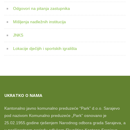
Odgovori na pitanja zastupnika
Mišljenja nadležnih institucija
JNKS
Lokacije dječijih i sportskih igrališta
UKRATKO O NAMA
Kantonalno javno komunalno preduzeće “Park” d.o.o. Sarajevo
pod nazivom Komunalno preduzeće „Park“ osnovano je
25.02.1955.godine rješenjem Narodnog odbora grada Sarajeva, a