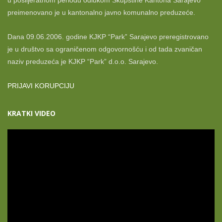
u poslijeratnom periodu odlukom Skupštine Kantona Sarajevo
preimenovano je u kantonalno javno komunalno preduzeće.
Dana 09.06.2006. godine KJKP “Park” Sarajevo preregistrovano
je u društvo sa ograničenom odgovornošću i od tada zvaničan
naziv preduzeća je KJKP “Park” d.o.o. Sarajevo.
PRIJAVI KORUPCIJU
KRATKI VIDEO