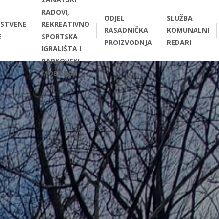
RADOVI,
ODJEL
SLUŽBA
STVENE
REKREATIVNO
RASADNIČKA
KOMUNALNI
E
SPORTSKA
PROIZVODNJA
REDARI
IGRALIŠTA I
PARKOVSKI
MOBILIJAR