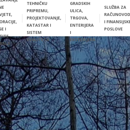
TEHNIČKU
GRADSKIH
NE
SLUŽBA ZA
PRIPREMU,
ULICA,
VJETE,
RAČUNOVOD
PROJEKTOVANJE,
TRGOVA,
ORACIJE,
I FINANSIJSK
KATASTAR I
ENTERIJERA
E I
POSLOVE
SISTEM
I
TITE
KVALITETA
EKSTERIJERA
BALA