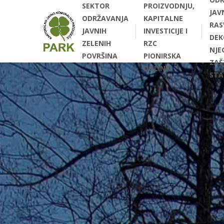
SEKTOR
PROIZVODNJU,
JAV
ODRŽAVANJA
KAPITALNE
RAS
JAVNIH
INVESTICIJE I
DEK
ZELENIH
RZC
NJEG
POVRŠINA
PIONIRSKA
ZAŠ
DOLINA
STA