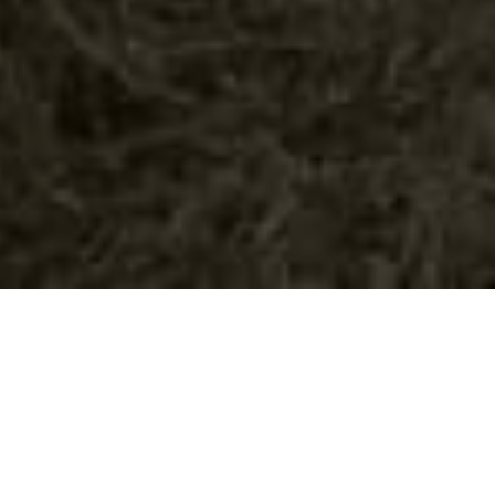
POČELA VELIKA AKCIJA ČIŠĆENJA POVRŠINA, FORMIRAN OPERATIVNI TIM
iran operativni tim