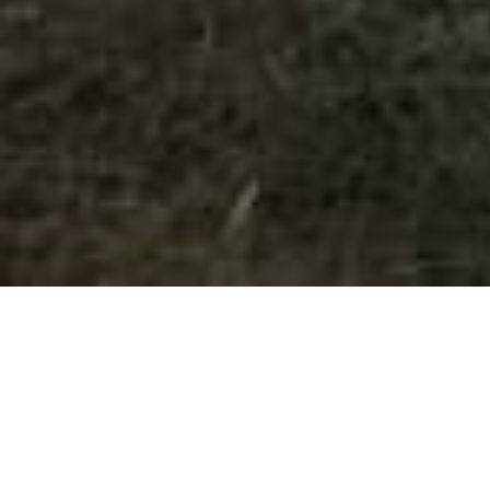
YOU ARE HERE:
Počela velika akci