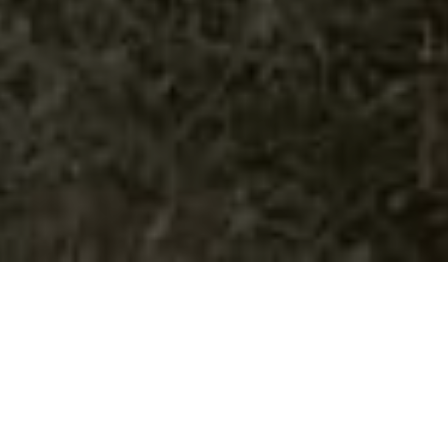
HOME
NOVOSTI
ja čišćenja površina, form