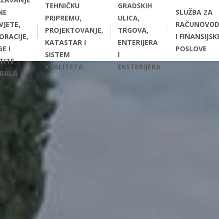
TEHNIČKU
GRADSKIH
NE
SLUŽBA ZA
PRIPREMU,
ULICA,
VJETE,
RAČUNOVOD
PROJEKTOVANJE,
TRGOVA,
ORACIJE,
I FINANSIJSK
KATASTAR I
ENTERIJERA
E I
POSLOVE
SISTEM
I
TITE
KVALITETA
EKSTERIJERA
BALA