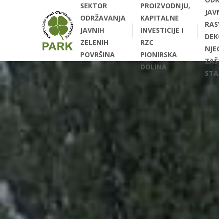
SEKTOR
PROIZVODNJU,
JAV
ODRŽAVANJA
KAPITALNE
RAS
JAVNIH
INVESTICIJE I
DEK
ZELENIH
RZC
NJEG
POVRŠINA
PIONIRSKA
ZAŠ
DOLINA
STA