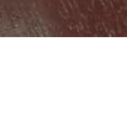
HOME
NOVOSTI
MINISTAR HADŽIAHMETOVIĆ POSJETIO PREDUZEĆE PARK
Ministar
Hadžiahmetović
posjetio preduzeće
Park