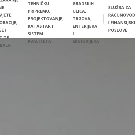
TEHNIČKU
GRADSKIH
NE
SLUŽBA ZA
PRIPREMU,
ULICA,
VJETE,
RAČUNOVOD
PROJEKTOVANJE,
TRGOVA,
ORACIJE,
I FINANSIJSK
KATASTAR I
ENTERIJERA
E I
POSLOVE
SISTEM
I
TITE
KVALITETA
EKSTERIJERA
BALA