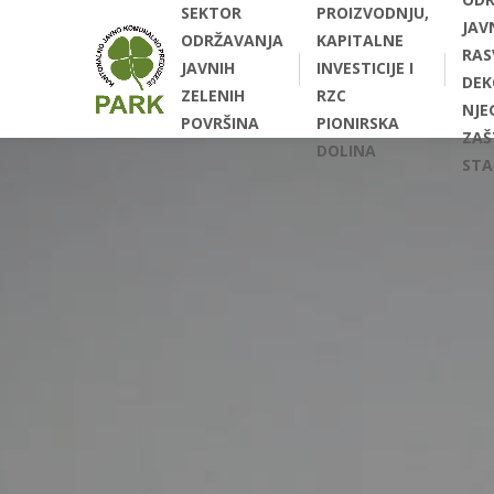
SEKTOR
PROIZVODNJU,
JAV
ODRŽAVANJA
KAPITALNE
RAS
JAVNIH
INVESTICIJE I
DEK
ZELENIH
RZC
NJEG
POVRŠINA
PIONIRSKA
ZAŠ
DOLINA
STA