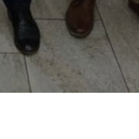
NOVOSTI
RUKOVODSTVO PREDUZEĆA PARK U POSJETI AGENCIJI TIKA