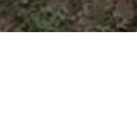
HOME
NOVOSTI
PARK NASTAVI CVIJEĆEM UKRAŠAVATI ZELENE POVRŠINE
Park nastavi cvijećem
ukrašavati zelene
površine
by
Aldijana Hamza
in
Novosti
.
Posted
September 23, 2020