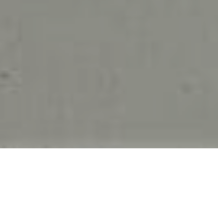
HOME
NOVOSTI
PARK HORTIKULTURNO UREĐUJE PARK JELENE VITAS
Park hortikulturno