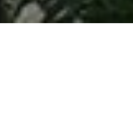
HOME
NOVOSTI
OSAMDESTOGODIŠNJI SUGRAĐANIN FATIH S GRBAVICE PRIMJER
DOBROG KOMŠIJE I ZAŠTITNIKA OKOLIŠA
Osamdestogodišnji
sugrađanin Fatih s
Grbavice primjer
dobrog komšije i
zaštitnika okoliša