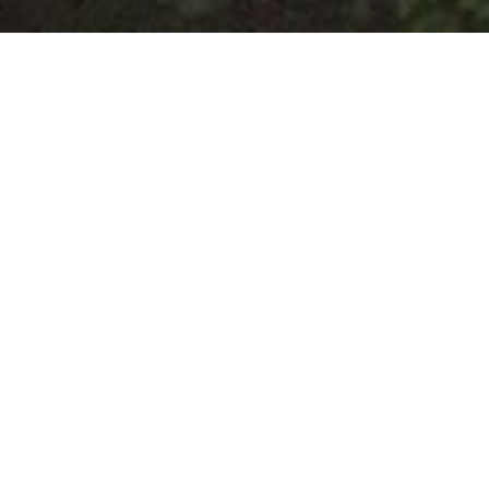
HOME
NOVOSTI
INTERVENCIJA NA POLOMLJENOM STABLU NA TRGU HEROJA
Intervencija na
polomljenom stablu na
Trgu heroja
by
Aldijana Hamza
in
Novosti
.
Posted
June 10, 2020
Sinoć od ponoći, pa do tri sata ujutro ekipa preduzeća Park
zadužena za njegu i zaštitu stabala na Trgu heroja u Novom
Sarajevu imala je intervenciju orezivanja i uklanjanja polomljenog