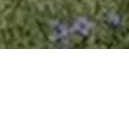
HOME
NOVOSTI
NOVIH VIŠE OD 20 LOKACIJA DANAS UREDILE EKIPE PARKA
Novih više od 20
lokacija danas uredile
ekipe Parka