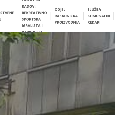
RADOVI,
ODJEL
SLUŽBA
STVENE
REKREATIVNO
RASADNIČKA
KOMUNALNI
E
SPORTSKA
PROIZVODNJA
REDARI
IGRALIŠTA I
PARKOVSKI
MOBILIJAR