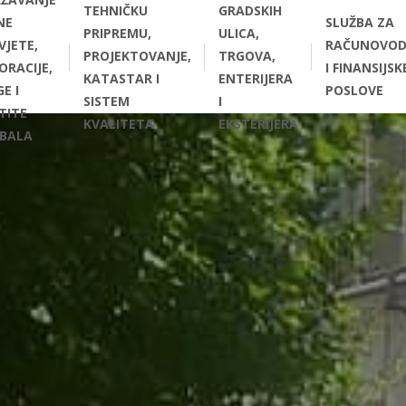
TEHNIČKU
GRADSKIH
NE
SLUŽBA ZA
PRIPREMU,
ULICA,
VJETE,
RAČUNOVOD
PROJEKTOVANJE,
TRGOVA,
ORACIJE,
I FINANSIJSK
KATASTAR I
ENTERIJERA
E I
POSLOVE
SISTEM
I
TITE
KVALITETA
EKSTERIJERA
BALA