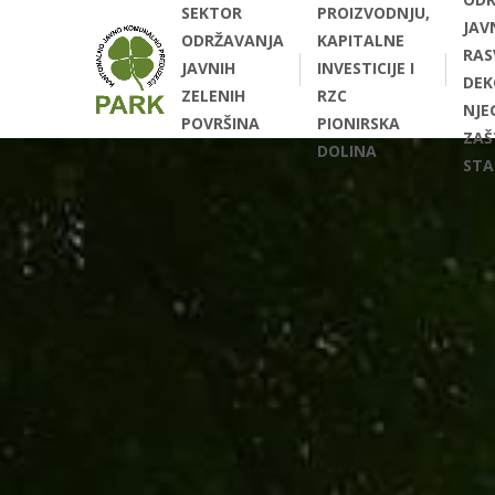
SEKTOR
PROIZVODNJU,
JAV
ODRŽAVANJA
KAPITALNE
RAS
JAVNIH
INVESTICIJE I
DEK
ZELENIH
RZC
NJEG
POVRŠINA
PIONIRSKA
ZAŠ
DOLINA
STA