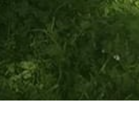
ŠASNAEST LOKACIJA DANAS NA PROGRAMU UREĐENJA PREDUZEĆA PARK