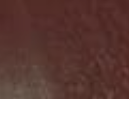
HOME
NOVOSTI
SARAJEVSKE ZELENE POVRŠINE DOBIJAJU 104 NOVA MLADA STABLA