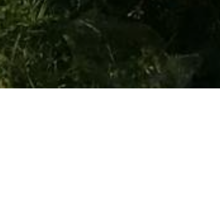
HOME
NOVOSTI
PARK DANAS KOŠNJU TRAVE RADI NA 18 LOKACIJA U KS
Park danas košnju
trave radi na 18 lokacija
u KS