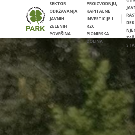
SEKTOR
PROIZVODNJU,
JAV
ODRŽAVANJA
KAPITALNE
RAS
JAVNIH
INVESTICIJE I
DEK
ZELENIH
RZC
NJEG
POVRŠINA
PIONIRSKA
ZAŠ
DOLINA
STA