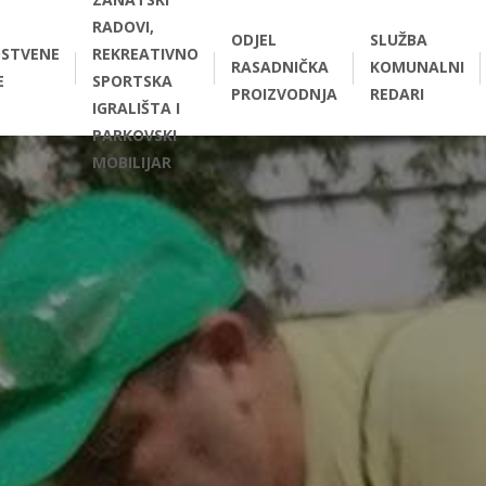
RADOVI,
ODJEL
SLUŽBA
STVENE
REKREATIVNO
RASADNIČKA
KOMUNALNI
E
SPORTSKA
PROIZVODNJA
REDARI
IGRALIŠTA I
PARKOVSKI
MOBILIJAR