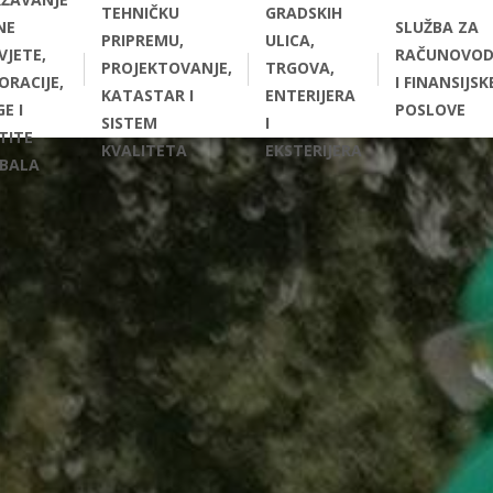
TEHNIČKU
GRADSKIH
NE
SLUŽBA ZA
PRIPREMU,
ULICA,
VJETE,
RAČUNOVOD
PROJEKTOVANJE,
TRGOVA,
ORACIJE,
I FINANSIJSK
KATASTAR I
ENTERIJERA
E I
POSLOVE
SISTEM
I
TITE
KVALITETA
EKSTERIJERA
BALA