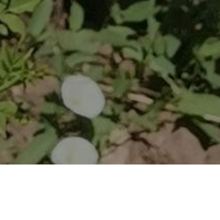
NOVIH 28 LOKACIJA NA DNEVNOM PROGRAMU EKIPA PREDUZEĆA PARK