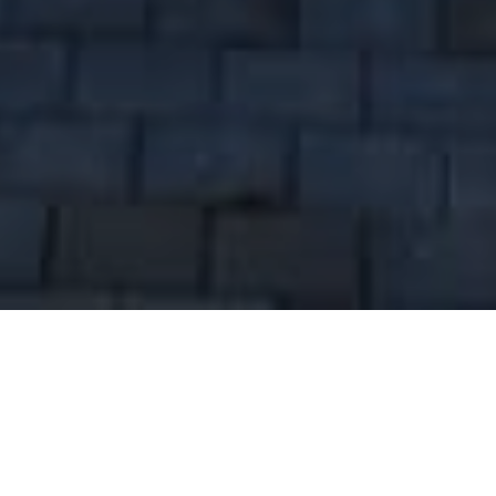
HOME
NOVOSTI
PREDUZEĆE PARK U VOGOŠĆI GRADI NOVE ZELENE POVRŠINE
Preduzeće Park u