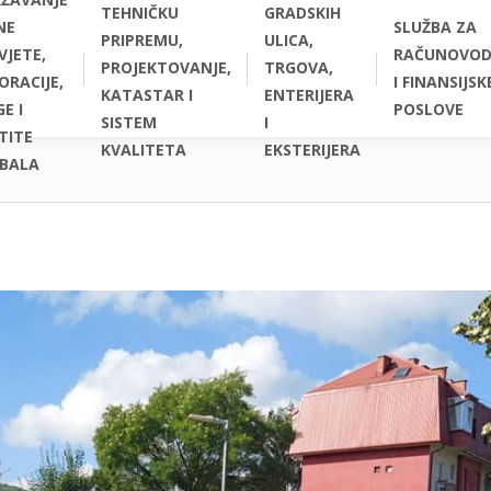
TEHNIČKU
GRADSKIH
NE
SLUŽBA ZA
PRIPREMU,
ULICA,
VJETE,
RAČUNOVOD
PROJEKTOVANJE,
TRGOVA,
ORACIJE,
I FINANSIJSK
KATASTAR I
ENTERIJERA
E I
POSLOVE
SISTEM
I
TITE
KVALITETA
EKSTERIJERA
BALA