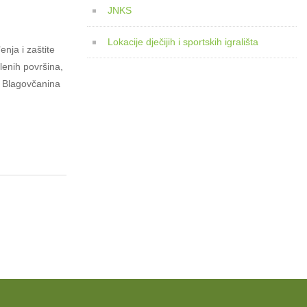
JNKS
Lokacije dječijih i sportskih igrališta
nja i zaštite
lenih površina,
a Blagovčanina