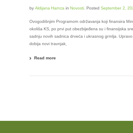
by
Aldijana Hamza
in
Novosti
.
Posted
September 2, 20
Ovogodišnjim Programom održavanja koji finansira Minis
okoliša KS, po prvi put obezbijeđena su i finansijska sr
sadnju novih sadnica drveća i ukrasnog grmlja. Upravo 
dobija novi travnjak,
Read more