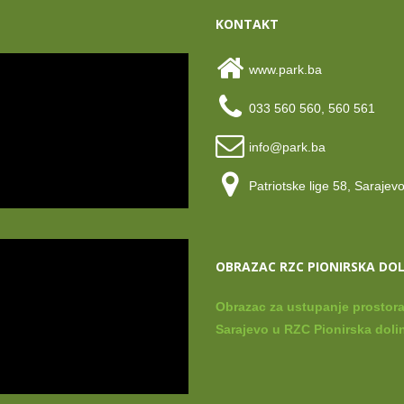
KONTAKT
www.park.ba
033 560 560, 560 561
info@park.ba
Patriotske lige 58, Sarajev
OBRAZAC RZC PIONIRSKA DO
Obrazac za ustupanje prostora
Sarajevo u RZC Pionirska dolin