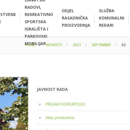
RADOVI,
ODJEL
SLUŽBA
STVENE
REKREATIVNO
RASADNIČKA
KOMUNALNI
E
SPORTSKA
PROIZVODNJA
REDARI
IGRALIŠTA I
PARKOVSKI
MOBILIJAR
HOME
NOVOSTI
2021
SEPTEMBER
02
JAVNOST RADA
PRIJAVI KORUPCIJU
Akta preduzeća