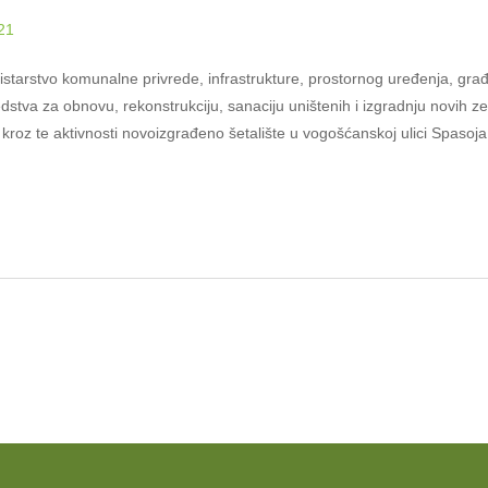
21
tarstvo komunalne privrede, infrastrukture, prostornog uređenja, građe
edstva za obnovu, rekonstrukciju, sanaciju uništenih i izgradnju novih ze
kroz te aktivnosti novoizgrađeno šetalište u vogošćanskoj ulici Spasoj