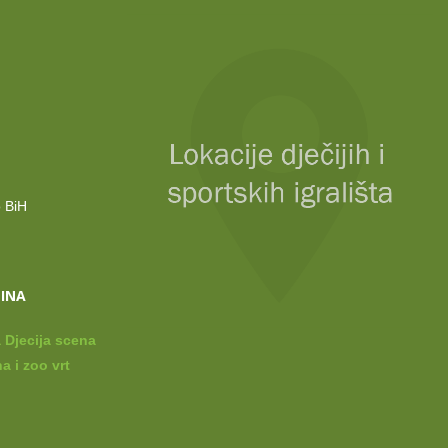
o BiH
LINA
 Djecija scena
a i zoo vrt