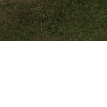
 I ZOO VRT I OVOG LJETA OMILJENA DESTINACIJA BOSANACA I HERCEGOVACA
ena destinacija Bosanaca i