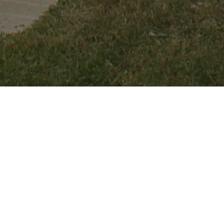
HOME
NOVOSTI
PIONIRSKA DOLINA
zoo vrt i ovog ljeta omilj
21