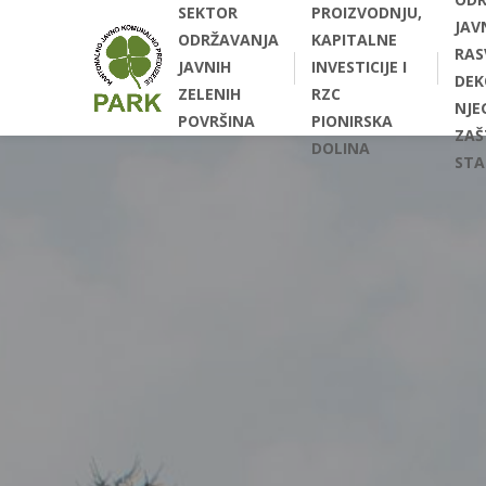
SEKTOR
PROIZVODNJU,
JAV
ODRŽAVANJA
KAPITALNE
RAS
JAVNIH
INVESTICIJE I
DEK
ZELENIH
RZC
NJEG
POVRŠINA
PIONIRSKA
ZAŠ
DOLINA
STA