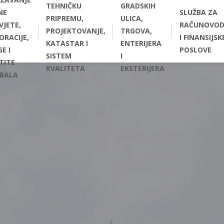
TEHNIČKU
GRADSKIH
NE
SLUŽBA ZA
PRIPREMU,
ULICA,
VJETE,
RAČUNOVOD
PROJEKTOVANJE,
TRGOVA,
ORACIJE,
I FINANSIJSK
KATASTAR I
ENTERIJERA
E I
POSLOVE
SISTEM
I
TITE
KVALITETA
EKSTERIJERA
BALA