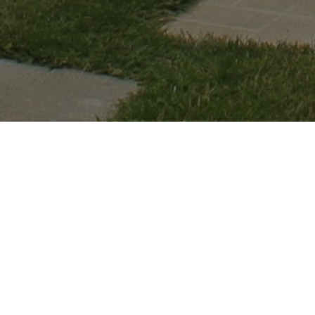
YOU ARE HERE:
Pionirska dolina i 
Hercegovaca
by
Aldijana Hamza
in
Novosti
.
Posted
June 25, 20