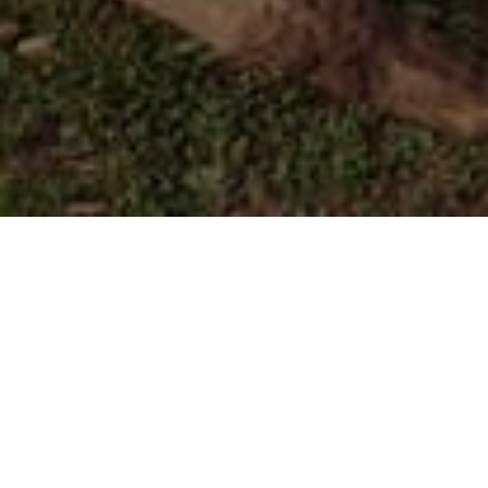
HOME
NOVOSTI
STABLIMA JAPANSKE TREŠNJE UREĐEN PROSTOR VOGOŠĆANSKOG
TRGA ŽRTAVA GENOCIDA U SREBRENICI
Stablima japanske
trešnje uređen prostor