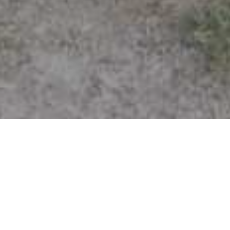
HOME
NOVOSTI
VELIKA PROLJETNA AKCIJA ČIŠĆENJA JAVNIH POVRŠINA U KS POČELA
JUTROS
Velika proljetna akcija