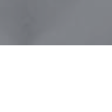
HOME
NOVOSTI
APRILSKO, SNIJEŽNO JUTRO U PIONIRSKOJ DOLINI I ZOO VRTU
Aprilsko, sniježno jutro
u Pionirskoj dolini i zoo
vrtu