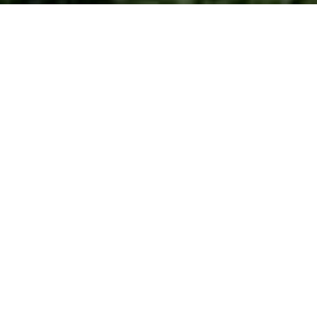
HOME
NOVOSTI
ZA DVA DANA UREĐENO 260 LOKACIJA, POČELA I JESENJA AKCIJA SADNJE
CVIJEĆA
Za dva dana uređeno
260 lokacija, počela i
jesenja akcija sadnje
cvijeća
by
Aldijana Hamza
in
Novosti
.
Posted
October 5, 2021
U dva dana ove radne sedmice ekipe preduzeća Park uredile su i