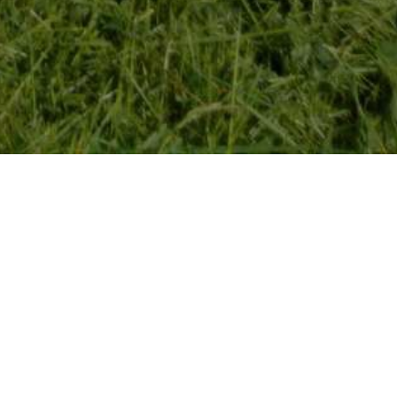
E
NOVOSTI
PARK UREĐUJE ZELENE POVRŠINE I U DANIMA VIKENDA
kenda
 za košnju, rajderi i trimeri te ekipa kojoj ni subotom nije problem