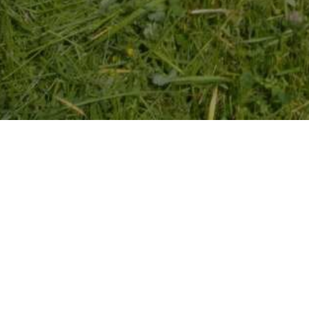
YOU ARE HERE:
Park uređuje zele
by
Aldijana Hamza
in
Novosti
.
Posted
May 22, 202
U preduzeću Park i danas je radno, košnja trave i u