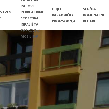
RADOVI,
ODJEL
SLUŽBA
STVENE
REKREATIVNO
RASADNIČKA
KOMUNALNI
E
SPORTSKA
PROIZVODNJA
REDARI
IGRALIŠTA I
PARKOVSKI
MOBILIJAR