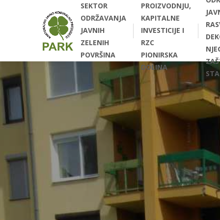
SEKTOR
PROIZVODNJU,
JAV
ODRŽAVANJA
KAPITALNE
RAS
JAVNIH
INVESTICIJE I
DEK
ZELENIH
RZC
NJEG
POVRŠINA
PIONIRSKA
ZAŠ
DOLINA
STA