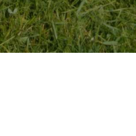
HOM
ne površine i u danima vi
1
ređenje zelenih površina prioritet su tokom cijele sedmice.- Mehanizacija