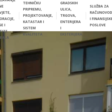
TEHNIČKU
GRADSKIH
NE
SLUŽBA ZA
PRIPREMU,
ULICA,
VJETE,
RAČUNOVOD
PROJEKTOVANJE,
TRGOVA,
ORACIJE,
I FINANSIJSK
KATASTAR I
ENTERIJERA
E I
POSLOVE
SISTEM
I
TITE
KVALITETA
EKSTERIJERA
BALA