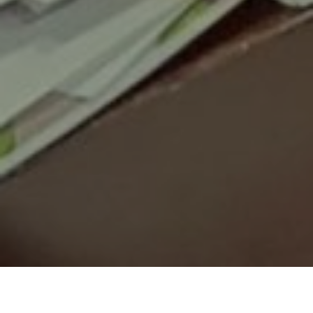
HOME
NOVOSTI
PREDUZEĆE PARK POKREĆE PROIZVODNJU BOSANSKOG LJILJANA