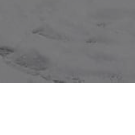
NOVOSTI
MARTOVSKI SNIJEG NIJE OŠTETIO SARAJEVSKO ZELENILO
nilo