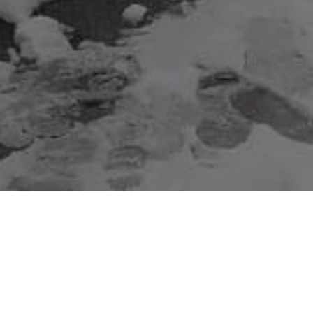
YOU ARE HERE:
Martovski snijeg n