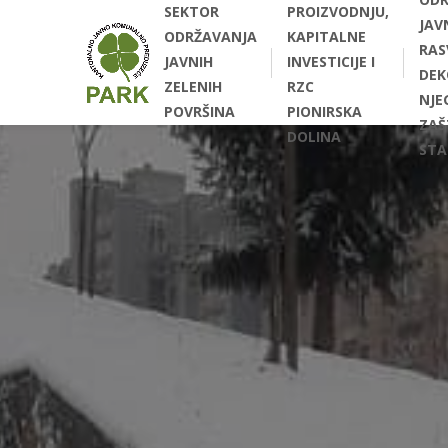
SEKTOR
PROIZVODNJU,
JAV
ODRŽAVANJA
KAPITALNE
RAS
JAVNIH
INVESTICIJE I
DEK
ZELENIH
RZC
NJEG
POVRŠINA
PIONIRSKA
ZAŠ
DOLINA
STA