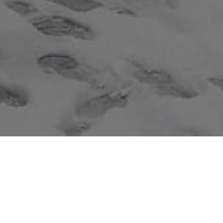
HOME
ije oštetio sarajevsko zele