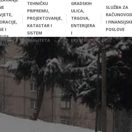
TEHNIČKU
GRADSKIH
NE
SLUŽBA ZA
PRIPREMU,
ULICA,
VJETE,
RAČUNOVOD
PROJEKTOVANJE,
TRGOVA,
ORACIJE,
I FINANSIJSK
KATASTAR I
ENTERIJERA
E I
POSLOVE
SISTEM
I
TITE
KVALITETA
EKSTERIJERA
BALA