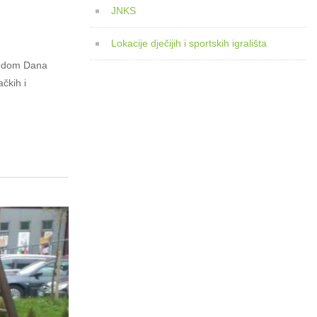
JNKS
Lokacije dječijih i sportskih igrališta
ovodom Dana
čkih i