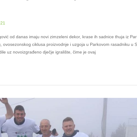
021
egović od danas imaju novi zimzeleni dekor, krase ih sadnice thuja iz Par
g, ovosezonskog ciklusa proizvodnje i uzgoja u Parkovom rasadniku u S
le uz novoizgrađeno dječje igralište, čime je ovaj