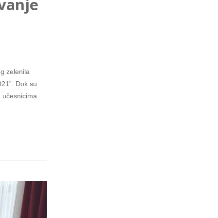
vanje
g zelenila
021”. Dok su
im učesnicima