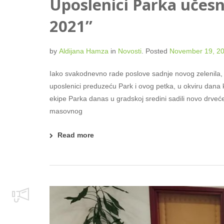
Uposlenici Parka učes
2021”
by
Aldijana Hamza
in
Novosti
.
Posted
November 19, 2
Iako svakodnevno rade poslove sadnje novog zelenila, h
uposlenici preduzeću Park i ovog petka, u okviru dan
ekipe Parka danas u gradskoj sredini sadili novo drveće
masovnog
Read more