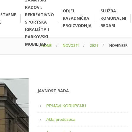
RADOVI,
ODJEL
SLUŽBA
STVENE
REKREATIVNO
RASADNIČKA
KOMUNALNI
E
SPORTSKA
PROIZVODNJA
REDARI
IGRALIŠTA I
PARKOVSKI
MOBILIJAR
HOME
NOVOSTI
2021
NOVEMBER
JAVNOST RADA
PRIJAVI KORUPCIJU
Akta preduzeća