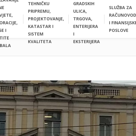
TEHNIČKU
GRADSKIH
NE
SLUŽBA ZA
PRIPREMU,
ULICA,
VJETE,
RAČUNOVOD
PROJEKTOVANJE,
TRGOVA,
ORACIJE,
I FINANSIJSK
KATASTAR I
ENTERIJERA
E I
POSLOVE
SISTEM
I
TITE
KVALITETA
EKSTERIJERA
BALA