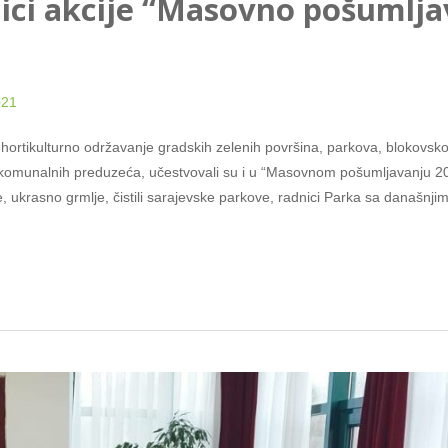
nici akcije “Masovno pošumlja
021
ortikulturno održavanje gradskih zelenih površina, parkova, blokovsko
a komunalnih preduzeća, učestvovali su i u “Masovnom pošumljavanju 2
, ukrasno grmlje, čistili sarajevske parkove, radnici Parka sa današnj