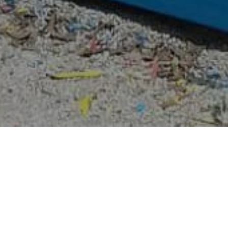
HOME
NOVO
rukcija sadržaja u parku B