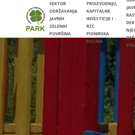
SEKTOR
PROIZVODNJU,
JAV
ODRŽAVANJA
KAPITALNE
RAS
JAVNIH
INVESTICIJE I
DEK
ZELENIH
RZC
NJEG
POVRŠINA
PIONIRSKA
ZAŠ
DOLINA
STA