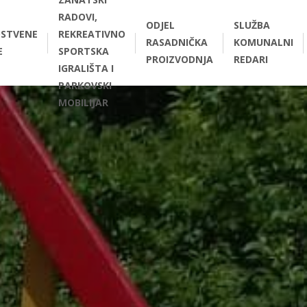
RADOVI,
ODJEL
SLUŽBA
STVENE
REKREATIVNO
RASADNIČKA
KOMUNALNI
E
SPORTSKA
PROIZVODNJA
REDARI
IGRALIŠTA I
PARKOVSKI
MOBILIJAR