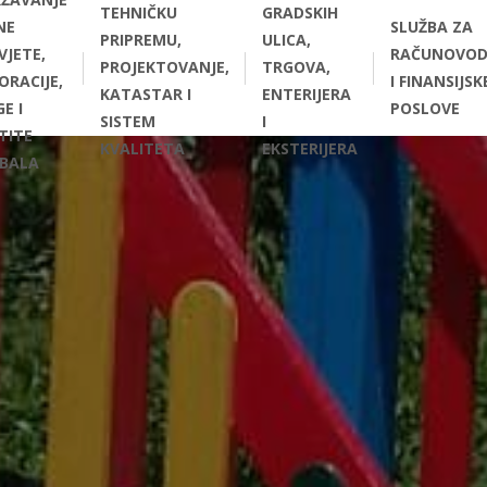
TEHNIČKU
GRADSKIH
NE
SLUŽBA ZA
PRIPREMU,
ULICA,
VJETE,
RAČUNOVOD
PROJEKTOVANJE,
TRGOVA,
ORACIJE,
I FINANSIJSK
KATASTAR I
ENTERIJERA
E I
POSLOVE
SISTEM
I
TITE
KVALITETA
EKSTERIJERA
BALA