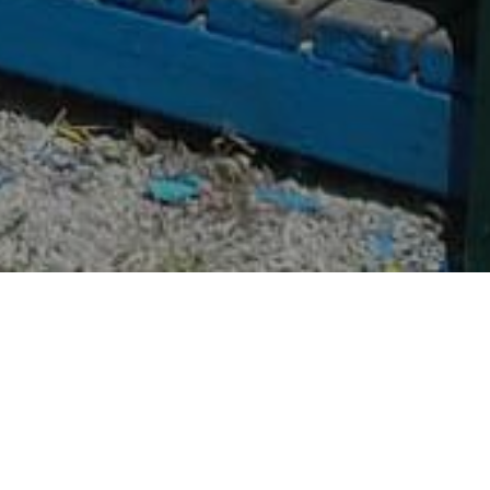
STI
UREĐENJE I REKONSTRUKCIJA SADRŽAJA U PARKU BETANIJA- JEZERO
etanija- Jezero