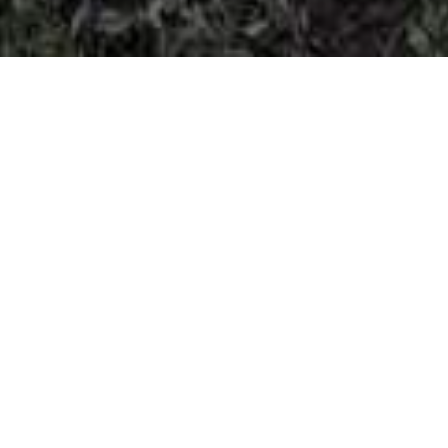
HOME
NOVOSTI
TROGODIŠNJI TIMUR POKLONIO SVOM GRADU I ŠETALIŠTU STABLO
LIPE
Trogodišnji Timur
poklonio svom gradu i
šetalištu stablo lipe
by
Aldijana Hamza
in
Novosti
.
Posted
September 26, 2020
Prekrasna rođendanska priča danas je ispričana u Vilsonovom