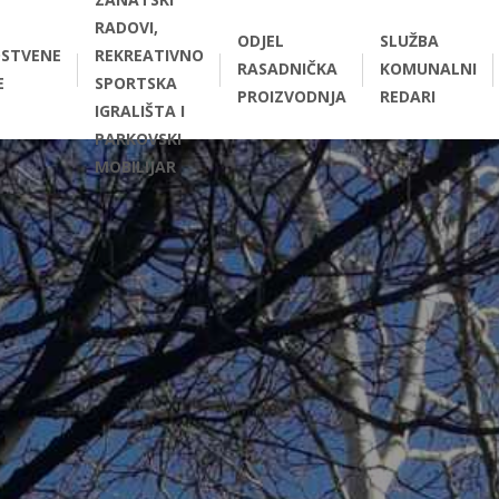
RADOVI,
ODJEL
SLUŽBA
STVENE
REKREATIVNO
RASADNIČKA
KOMUNALNI
E
SPORTSKA
PROIZVODNJA
REDARI
IGRALIŠTA I
PARKOVSKI
MOBILIJAR