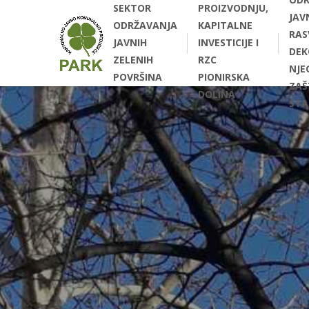
SEKTOR
PROIZVODNJU,
JAV
ODRŽAVANJA
KAPITALNE
RAS
JAVNIH
INVESTICIJE I
DEK
ZELENIH
RZC
NJEG
POVRŠINA
PIONIRSKA
ZAŠ
DOLINA
STA