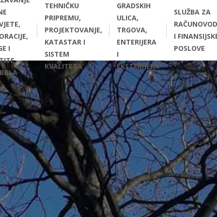
TEHNIČKU
GRADSKIH
NE
SLUŽBA ZA
PRIPREMU,
ULICA,
VJETE,
RAČUNOVOD
PROJEKTOVANJE,
TRGOVA,
ORACIJE,
I FINANSIJSK
KATASTAR I
ENTERIJERA
E I
POSLOVE
SISTEM
I
TITE
KVALITETA
EKSTERIJERA
BALA