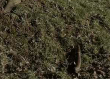
TOKOM NOVOGODIŠNJIH PRAZNIKA U DEŽURNIM TIMOVIMA BIT ĆE NA TERENU