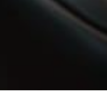
HOME
NOVOSTI
PREDUZEĆE PARK POČINJE SARADNJU SA OPĆINOM ILIJAŠ