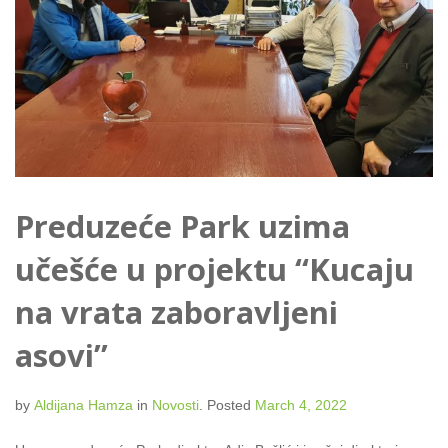
Preduzeće Park uzima
učešće u projektu “Kucaju
na vrata zaboravljeni
asovi”
by
Aldijana Hamza
in
Novosti
.
Posted
March 4, 2022