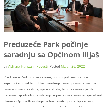
Preduzeće Park počinje
saradnju sa Općinom Ilijaš
by
Aldijana Hamza
in
Novosti
.
Posted
March 25, 2022
Preduzeće Park od ove sezone, po prvi put realizirati će
zajedničke projekte u oblasti uređenja javnih površina, sadnje
cvijeća i niskog rastinja, sječe stabala, te održavanje dječjih
parkova i sportskih igrališta koji će postati sastavni dio operativnih
planova Općine Ilijaš i koje će finansirati Općina Ilijaš iz svog
budžeta dogovoreno je prilikom posjete direktora Adisa