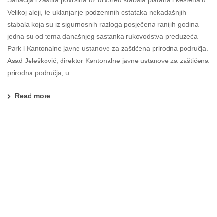
Sanacija i zaštita površina uz drvored stabala platana i kestena u
Velikoj aleji, te uklanjanje podzemnih ostataka nekadašnjih
stabala koja su iz sigurnosnih razloga posječena ranijih godina
jedna su od tema današnjeg sastanka rukovodstva preduzeća
Park i Kantonalne javne ustanove za zaštićena prirodna područja.
Asad Jelešković, direktor Kantonalne javne ustanove za zaštićena
prirodna područja, u
Read more