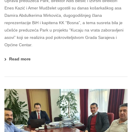
Uprava preduzeća Park, direktor Adis Bešlić i izvršni direktori
Enes Kazić i Amer Mudželet ugostili su danas košarkaškog asa
Damira Abdulkerima Mirkovića, dugogodišnjeg člana
reprezentacije BiH i kapitena KK “Bosna”, a tema susreta bila je
učešće preduzeća Park u projektu “Kucaju na vrata zaboravljeni
asovi” koji se realizira pod pokroviteljstvom Grada Sarajeva i
Općine Centar.
Read more