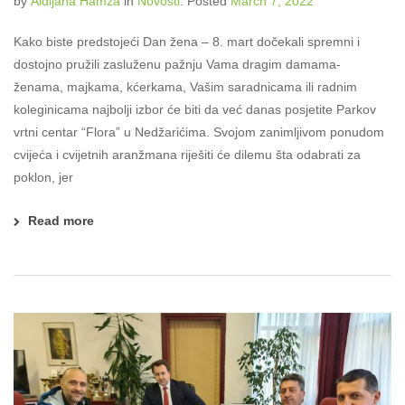
by
Aldijana Hamza
in
Novosti
.
Posted
March 7, 2022
Kako biste predstojeći Dan žena – 8. mart dočekali spremni i
dostojno pružili zasluženu pažnju Vama dragim damama-
ženama, majkama, kćerkama, Vašim saradnicama ili radnim
koleginicama najbolji izbor će biti da već danas posjetite Parkov
vrtni centar “Flora” u Nedžarićima. Svojom zanimljivom ponudom
cvijeća i cvijetnih aranžmana riješiti će dilemu šta odabrati za
poklon, jer
Read more