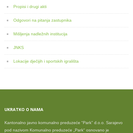
Propisi i drugi akti
Odgovori na pitanja zastupnika
Mišljenja nadležnih institucija
JNKS
Lokacije dječijih i sportskih igrališta
UKRATKO O NAMA
Kantonalno javno komunalno preduzeće “Park” d.o.o. Sarajevo
pod nazivom Komunalno preduzeće „Park“ osnovano je