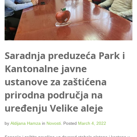
Saradnja preduzeća Park i
Kantonalne javne
ustanove za zaštićena
prirodna područja na
uređenju Velike aleje
by
Aldijana Hamza
in
Novosti
.
Posted
March 4, 2022